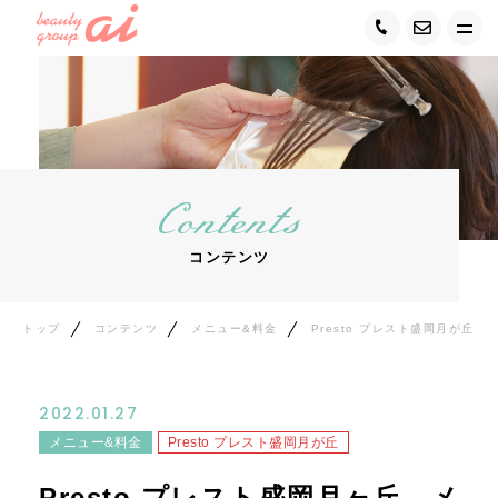
トップ
ai GROUPについて
Contents
キャンペーン情報&お知らせ
コンテンツ
サービス紹介
ご利用の流れ＆保障
トップ
コンテンツ
メニュー&料金
Presto プレスト盛岡月が丘
メンバーシップ
2022.01.27
うれしいお客様の声
メニュー&料金
Presto プレスト盛岡月が丘
Presto プレスト盛岡月ヶ丘 メ
サロン案内&MAP